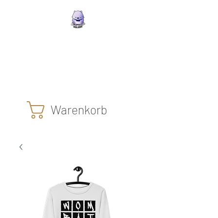
Wombat Athleisure
Die Klamotten mit dem
glücklichen lila Wombat
Warenkorb