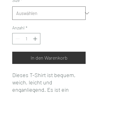
Size
*
Anzahl
*
In den Warenkorb
Dieses T-Shirt ist bequem, 
weich, leicht und 
enganliegend. Es ist ein 
ideales Grundnahrungsmittel 
für jede Garderobe!
- 100% gekämmte, 
ringgesponnene Baumwolle
- Heather Grey besteht aus 