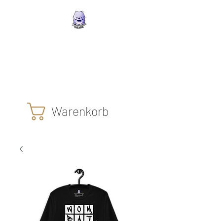
Wombat Athleisure
Die Klamotten mit dem
glücklichen lila Wombat
Warenkorb