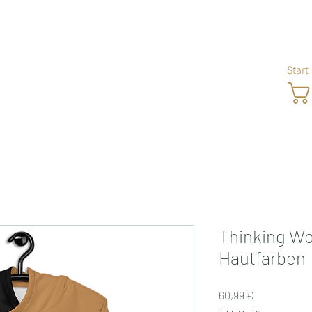
Start
at Athleisure
amotten mit dem glücklichen lila Wombat
Thinking W
Hautfarben
Preis
60,99 €