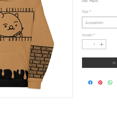
inkl. MwSt.
Size
*
Auswählen
Anzahl
*
In