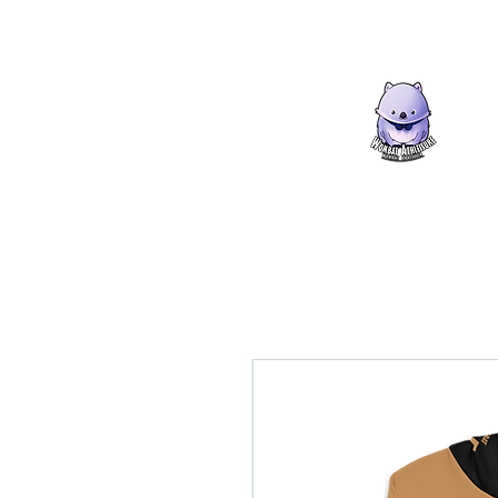
Womb
Die Kl