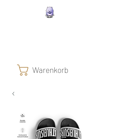
Wombat Athleisure
Die Klamotten mit dem
glücklichen lila Wombat
Warenkorb