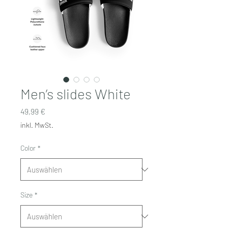
Men’s slides White
Preis
49,99 €
inkl. MwSt.
Color
*
Size
*