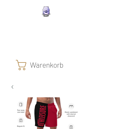
Wombat Athleisure
Die Klamotten mit dem
glücklichen lila Wombat
Warenkorb